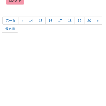
More
first
Previous
Next
第一頁
«
14
15
16
17
18
19
20
»
last
最末頁