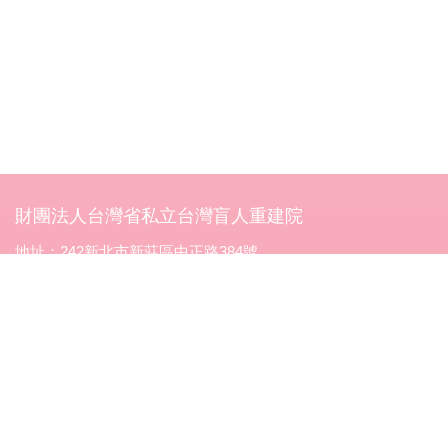
財團法人台灣省私立台灣盲人重建院
地址：242新北市新莊區中正路384號
電話：(02)2998-5588
傳真：02-2996-3306
立案字號：台省社字第零零七號函核准立案
統一編號：34078596
劃撥帳號：郵政劃撥00072218