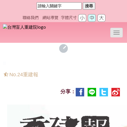
:::
搜尋
聯絡我們
網站導覽
字體尺寸
Toggl
navig
:::
No.24重建報
分享：