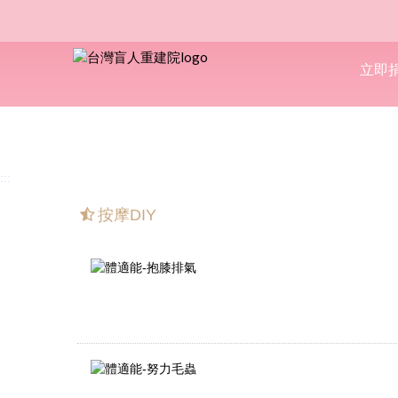
立即
:::
按摩DIY