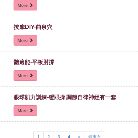
More
按摩DIY-曲泉穴
More
體適能-平板肘撐
More
眼球肌力訓練-瞪眼操 調節自律神經有一套
More
Next
last
1
2
3
4
»
最末頁