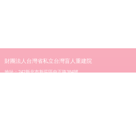
財團法人台灣省私立台灣盲人重建院
地址：242新北市新莊區中正路384號
電話：(02)2998-5588
傳真：02-2996-3306
立案字號：台省社字第零零七號函核准立案
統一編號：34078596
劃撥帳號：郵政劃撥00072218
台灣盲人重建院為台灣公益團體自律聯盟會員